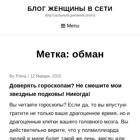
Skip
БЛОГ ЖЕНЩИНЫ В СЕТИ
to
Виртуальный дневник prena
content
Menu
Метка:
обман
Posted
By
Prena
/
12 Января, 2015
On
Доверять гороскопам? Не смешите мои
звездные подковы! Никогда!
Вы читаете гороскопы? Если да, то вы впустую
тратите не только ваше драгоценное время, но и
драгоценные клетки вашего головного мозга. Вы
действительно верите, что у полмиллиарда
людей в мире будет такой же день, месяц или