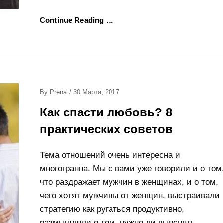
Continue Reading …
Posted
By
Prena
/
30 Марта, 2017
On
Как спасти любовь? 8
практических советов
Тема отношений очень интересна и
многогранна. Мы с вами уже говорили и о том
что раздражает мужчин в женщинах, и о том,
чего хотят мужчины от женщин, выстраивали
стратегию как ругаться продуктивно,
размышляли о том, нужно ли выяснять