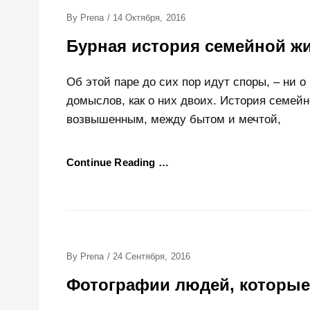
Posted
By
Prena
/
14 Октября, 2016
On
Бурная история семейной жи
Об этой паре до сих пор идут споры, – ни о
домыслов, как о них двоих. История семей
возвышенным, между бытом и мечтой,
Continue Reading …
Posted
By
Prena
/
24 Сентября, 2016
On
Фотографии людей, которые 