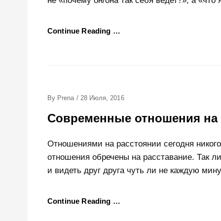
не «почему он/она так себя ведет?», а «что 
Continue Reading …
Posted
By
Prena
/
28 Июля, 2016
On
Современные отношения на 
Отношениями на расстоянии сегодня никого
отношения обречены на расставание. Так ли
и видеть друг друга чуть ли не каждую мину
Continue Reading …