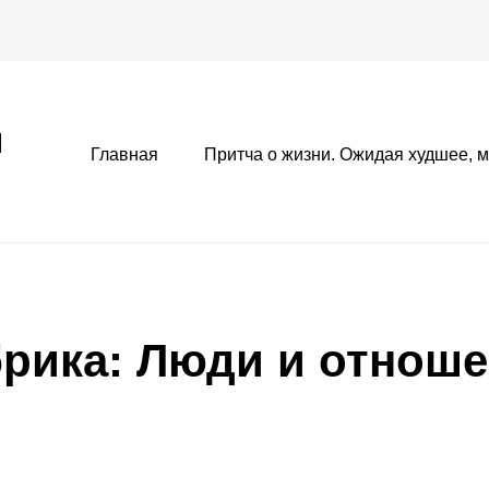
И
Primary
Главная
Притча о жизни. Ожидая худшее, 
menu
брика:
Люди и отноше