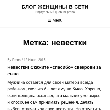
Skip
БЛОГ ЖЕНЩИНЫ В СЕТИ
to
Виртуальный дневник prena
content
Menu
Метка:
невестки
Posted
By
Prena
/
12 Июня, 2015
On
Невестки! Скажите «спасибо» свекрови за
сына
Мужчина остается для своей матери всегда
ребенком, сколько бы лет ему не было. Хорошо,
если женщина осознает, что мальчик уже вырос
и способен сам принимать решения, делать
выбор, отвечать за свои поступки. Но отпустить